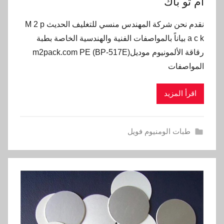
ام تو باك
نقدم نحن شركة المهندس منسي للتغليف الحديث M 2 p
a c k بياناً بالمواصفات الفنية والهندسية الخاصة بطبة
رقاقة الألمونيوم موديلm2pack.com PE (BP-517E)
المواصفات
اقرأ المزيد
طبات الومنيوم فويل