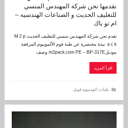
نقدمها نحن شركة المهندس المنسي
للتغليف الحديث و الصناعات الهندسيه –
ام تو باك
نقدم نحن شركة المهندس منسي للتغليف الحديث M 2 p
a c k نبذة مختصرة عن طبة فوم الألمونيوم المرققة
موديلm2pack.com PE – BP-317E وصف
اقرأ المزيد
طبات الومنيوم فويل