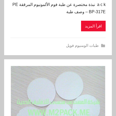
a c k نبذة مختصرة عن طبة فوم الألمونيوم المرققة PE
– BP-317E وصف طبة
اقرأ المزيد
طبات الومنيوم فويل