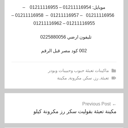
موبايل: 01211116954 – 01211116955 –
01211116956 – 01211116957 – 01211116958 –
01211116955 – 01211116962
تليفون ارضي 0225880056
002 كود مصر قبل الرقم
ماكينات تعبئة حبوب وحبيبات وبودر
تعبئة
,
رز
,
سكر
,
مكرونة
,
مكينة
تصفّح
Previous Post
المقالات
مكينة تعبئة بقوليت سكر رز مكرونة كيلو